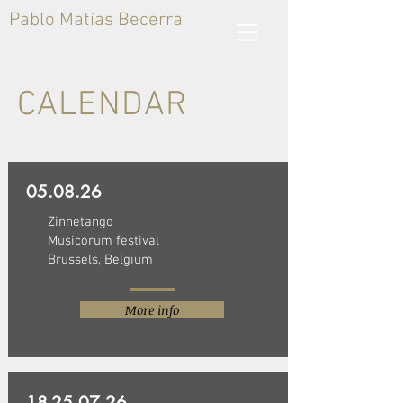
Pablo Matías Becerra
CALENDAR
05.08.26
Zinnetango
Musicorum festival
Brussels, Belgium
More info
18-25.07.26